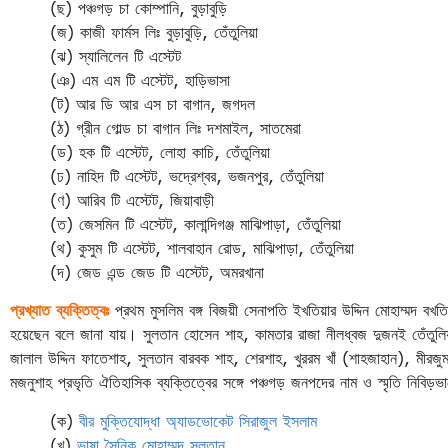
(ছ) পঞ্চগড় চা কোম্পানি, বুড়াবুড়ি
(জ) কাজী ফার্মস লিঃ বুড়াবুড়ি, তেঁতুলিয়া
(ঝ) স্যালিলেন টি এস্টেট
(ঞ) এম এম টি এস্টেট, হাড়িভাসা
(ট) আর ডি আর এস চা বাগান, জগদল
(ঠ) গ্রীন গোল্ড চা বাগান লিঃ দশমাইল, সাতমেরা
(ড) হক টি এস্টেট, লোহা কাচি, তেঁতুলিয়া
(ঢ) নাহিদ টি এস্টেট, ভদ্রেশ্বর, ভজনপুর, তেঁতুলিয়া
(ণ) আরিব টি এস্টেট, জিয়াবাড়ী
(ত) জেসমিন টি এস্টেট, কালান্দিগঞ্জ মাঝিপাড়া, তেঁতুলিয়া
(থ) কুসুম টি এস্টেট, শালবাহান রোড, মাঝিপাড়া, তেঁতুলিয়া
(দ) জেড এন্ড জেড টি এস্টেট, অমরখানা
প্রখ্যাত ব্যক্তিত্বঃ
প্রথম মুসলিম বঙ্গ বিজয়ী সেনাপতি ইখতিয়ার উদ্দিন মোহাম্মদ 
হয়েছেন বলে জানা যায়। সুলতান হোসেন শাহ, কামতার রাজা নীলধ্বজ দুজনই তেঁতুলি
জালাল উদ্দিন ফাতেশাহ, সুলতান বারবক শাহ, শেরশাহ, খুররম খাঁ (শাহজাহান), মীরজুমল
মজনুশাহ প্রভৃতি ঐতিহাসিক ব্যক্তিত্বের সঙ্গে পঞ্চগড় জনপদের নাম ও স্মৃতি নিবিড়
(ক)
বীর মুক্তিযোদ্ধা অ্যাডভোকেট সিরাজুল ইসলাম
(খ)
ভাষা সৈনিক মোহাম্মদ সুলতান