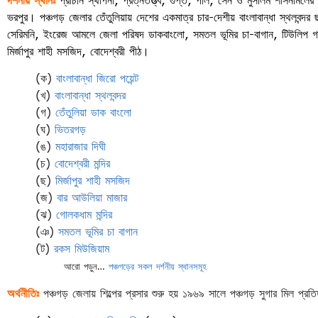
ভরপুর। পঞ্চগড় জেলার তেঁতুলিয়ায় দেশের একমাত্র চার-দেশীয় বাংলাবান্ধা স্থলবন্দর ছা
সেরিমনি, ইংরেজ আমলে জেলা পরিষদ ডাকবাংলো, সমতল ভূমির চা-বাগান, টিউলিপ গার্ডে
মির্জাপুর শাহী মসজিদ, বোদেশ্বরী পীঠ।
(ক)
বাংলাবান্ধা জিরো পয়েন্ট
(খ)
বাংলাবান্ধা স্থলবন্দর
(গ)
তেঁতুলিয়া ডাক বাংলো
(ঘ)
ভিতরগড়
(ঙ)
মহারাজার দিঘী
(চ)
বোদেশ্বরী মন্দির
(ছ)
মির্জাপুর শাহী মসজিদ
(জ)
বার আউলিয়া মাজার
(ঝ)
গোলকধাম মন্দির
(ঞ)
সমতল ভূমির চা বাগান
(ট)
রকস মিউজিয়াম
আরো পড়ুন…
পঞ্চগড়ের সকল দর্শনীয় স্থানসমূহ
অর্থনীতিঃ
পঞ্চগড় জেলায় শিল্পের প্রসার শুরু হয় ১৯৬৯ সালে পঞ্চগড় সুগার মিল প্রতি