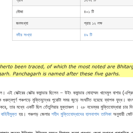
গ্রাম
১২৭২ টি
মৌজা
৪০১ টি
জনসংখ্যা
প্রায় ১২ লক্ষ
নদীর সংখ্যা
৪৯ টি
hitherto been traced, of which the most noted are Bhitar
arh. Panchagarh is named after these five garhs.
ছিল। এই সেক্টরের সেক্টর কমান্ডার ছিলেন – উইং কমান্ডার মোহাম্মদ খাদেমুল বাশার (এপ্র
বপূর্ণ পঞ্চগড়ে মুক্তিযুদ্ধের পুরোটা সময় জুড়ে সংঘটিত হয়েছে ব্যাপক যুদ্ধ। বাং
লন করে, তার মধ্যে একটি ছিল তেঁতুলিয়ার মুক্তাঞ্চল । ২৮ নভেম্বর মুক্তিযোদ্ধারা চার 
বাহিনীমুক্ত
হয়। পঞ্চগড় জেলার
শহীদ মুক্তিযোদ্ধাদের হালনাগাদ তালিকা
অনুযায়ী মোট
 হাজার বছরের ইতিহাস-ঐতিহ্যে সমৃদ্ধ হিমালয় কন্যা পঞ্চগড় জেলা অপরূপ প্রাকৃতিক সৌন্