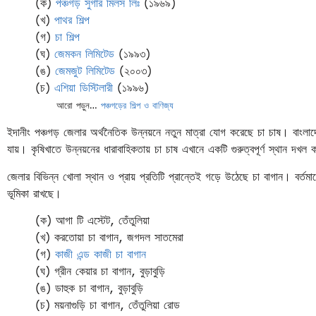
(ক)
পঞ্চগড় সুগার মিলস লিঃ
(১৯৬৯)
(খ)
পাথর শিল্প
(গ)
চা শিল্প
(ঘ)
জেমকন লিমিটেড
(১৯৯৩)
(ঙ)
জেমজুট লিমিটেড
(২০০৩)
(চ)
এশিয়া ডিস্টিলারী
(১৯৯৬)
আরো পড়ুন…
পঞ্চগড়ের শিল্প ও বাণিজ্য
ইদানীং পঞ্চগড় জেলার অর্থনৈতিক উন্নয়নে নতুন মাত্রা যোগ করেছে চা চাষ। বাংলা
যায়। কৃষিখাতে উন্নয়নের ধারাবাহিকতায় চা চাষ এখানে একটি গুরুত্বপূর্ণ স্থান দখল 
জেলার বিভিন্ন খোলা স্থান ও প্রায় প্রতিটি প্রান্তেই গড়ে উঠেছে চা বাগান। বর্তমানে
ভূমিকা রাখছে।
(ক) আগা টি এস্টেট, তেঁতুলিয়া
(খ) করতোয়া চা বাগান, জগদল সাতমেরা
(গ)
কাজী এন্ড কাজী চা বাগান
(ঘ) গ্রীন কেয়ার চা বাগান, বুড়াবুড়ি
(ঙ) ডাহুক চা বাগান, বুড়াবুড়ি
(চ) ময়নাগুড়ি চা বাগান, তেঁতুলিয়া রোড