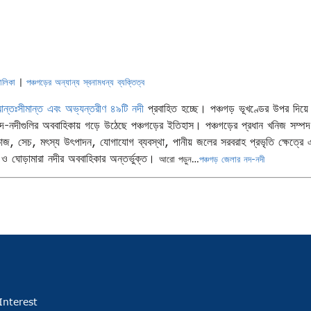
ালিকা
|
পঞ্চগড়ের অন্যান্য স্বনামধন্য ব্যক্তিত্ব
ন্তঃসীমান্ত এবং অভ্যন্তরীণ ৪৯টি নদী
প্রবাহিত হচ্ছে। পঞ্চগড় ভূখণ্ডের উপর দিয়ে 
-নদীগুলির অববাহিকায় গড়ে উঠেছে পঞ্চগড়ের ইতিহাস। পঞ্চগড়ের প্রধান খনিজ সম্পদ 
াজ, সেচ, মৎস্য উৎপাদন, যোগাযোগ ব্যবস্থা, পানীয় জলের সরবরাহ প্রভৃতি ক্ষেত্রে
মা ও ঘোড়ামারা নদীর অববাহিকার অন্তর্ভুক্ত।
আরো পড়ুন…
পঞ্চগড় জেলার নদ-নদী
Interest