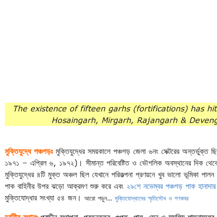
The existence of fifteen garhs (fortifications) has 
Hosaingarh, Mirgarh, Rajangarh & Deveng
মুক্তিযুদ্ধে পঞ্চগড়ঃ
মুক্তিযুদ্ধের সময়কালে পঞ্চগড় জেলা ৬নং সেক্টরের অন্তর্ভুক্ত 
১৯৭১ – এপ্রিল ৬, ১৯৭২)। সীমান্ত পরিবেষ্টিত ও ভৌগলিক অবস্থানের দিক থেকে গুরুত্
মুক্তিযুদ্ধের ৪টি মুক্ত অঞ্চল ছিল যেখানে পরিকল্পনা প্রণয়নে খুব ভালো ভূমিকা পা
পাক বাহিনীর উপর ঝড়ো আক্রমণ শুরু করে এবং
২৯শে নভেম্বর পঞ্চগড় পাক হানাদার 
মুক্তিযোদ্ধার সংখ্যা ৫৪ জন।
আরো পড়ুন…
মুক্তিযোদ্ধাদের স্মৃতিসৌধ ও গণকবর
দর্শনীয় স্থানঃ
প্রাচীন স্থাপনা, প্রত্নতত্ত্ব, গুপ্ত, পাল, সেন ও মুসলিম শাসনামলের