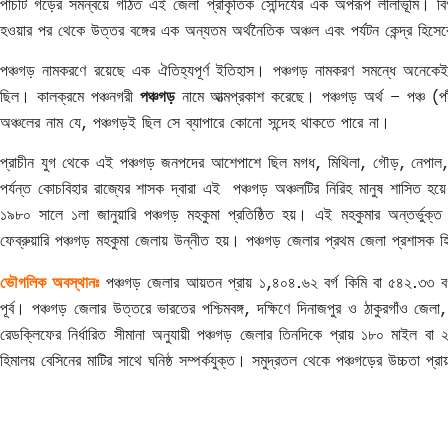
পাঁচটি গড়ের সমন্বয়ে গঠিত এই জেলা প্রাকৃতিক সৌন্দর্যের এক অপরূপ লীলাভূমি
হওয়ার পর থেকে উত্তর বঙ্গের এক অন্যতম অর্থনৈতিক অঞ্চল এবং পর্যটন কেন্দ্র হিসে
পঞ্চগড় নামকরণে রয়েছে এক ঐতিহ্যপূর্ণ ইতিহাস। পঞ্চগড় নামকরণ সমন্ধে অনেকেই 
ছিল। কালক্রমে পঞ্চনগরী
পঞ্চগড়
নামে আত্মপ্রকাশ করেছে। পঞ্চগড় অর্থ – পঞ্চ (
অঞ্চলের নাম যে, পঞ্চগড়ই ছিল সে ব্যাপারে কোনো সন্দেহ থাকতে পারে না।
প্রাচীন যুগ থেকে এই পঞ্চগড় জনপদের আশেপাশে ছিল মগধ, মিথিলা, গৌড়, নেপাল
পর্যন্ত কোচবিহার রাজ্যের শাসক দ্বারা এই পঞ্চগড় অঞ্চলটির নিরিহ মানুষ শাসিত 
১৯৮০ সালে ১লা জানুয়ারি পঞ্চগড় মহকুমা প্রতিষ্ঠিত হয়। এই মহকুমার অন্তর্ভু
ফেব্রুয়ারি পঞ্চগড় মহকুমা জেলায় উন্নীত হয়। পঞ্চগড় জেলার প্রথম জেলা প্রশাস
ভৌগলিক অবস্থানঃ
পঞ্চগড় জেলার আয়তন প্রায় ১,৪০৪.৬২ বর্গ কিমি বা ৫৪২.৩৩ ব
পূর্ব। পঞ্চগড় জেলার উত্তরে ভারতের পশ্চিমবঙ্গ, দক্ষিণে দিনাজপুর ও ঠাকুরগাঁও জেল
রেডক্লিফের নির্ধারিত সীমানা অনুযায়ী পঞ্চগড় জেলার তিনদিকে প্রায় ১৮০ মাইল বা
হিমালয় বেসিনের মাটির সাথে ঘনিষ্ঠ সম্পর্কযুক্ত। সমুদ্রতল থেকে পঞ্চগড়ের উচ্চতা প্