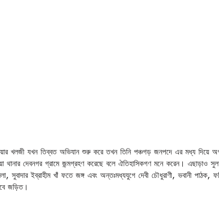
বখতিয়ার খলজী যখন তিব্বত অভিযান শুরু করে তখন তিনি পঞ্চগড় জনপদে এর মধ্য দিয়ে অ
য়া থানার দেবনগর গ্রামে জন্মগ্রহণ করেছে বলে ঐতিহাসিকগণ মনে করেন। এছাড়াও সু
া, সুবাদার ইব্রাহীম খাঁ ফতে জঙ্গ এবং অন্তঃমধ্যযুগে দেবী চৌধুরাণী, ভবানী পাঠক, ফ
ভাবে জড়িত।