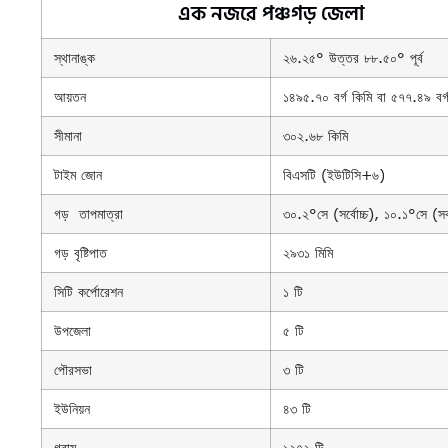
এক নজরে পঞ্চগড় জেলা
স্থানাঙ্ক
২৬.২৫° উত্তর ৮৮.৫০° পূর্ব
আয়তন
১৪৯৫.৭০ বর্গ কিমি বা ৫৭৭.৪৯ বর্
সীমানা
৩০২.৬৮ কিমি
টাইম জোন
বিএসটি (ইউটিসি+৬)
গড় তাপমাত্রা
৩০.২°সে (সর্বোচ্চ), ১০.১°সে (সর্
গড় বৃষ্টিপাত
২৯৩১ মিমি
সিটি কর্পোরেশন
১ টি
উপজেলা
৫ টি
পৌরসভা
৩ টি
ইউনিয়ন
৪৩ টি