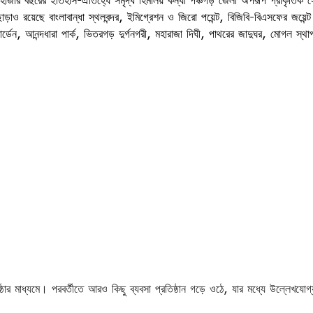
ড়াও রয়েছে বাংলাবান্ধা স্থলবন্দর, ইমিগ্রেশন ও জিরো পয়েন্ট, বিজিবি-বিএসফের জয়েন্ট র
ন, আনন্দধারা পার্ক, ভিতরগড় দুর্গনগরী, মহারাজা দিঘী, পাথরের জাদুঘর, মোগল স্থা
ষ্ঠার মাধ্যমে। পরবর্তীতে আরও কিছু ব্যবসা প্রতিষ্ঠান গড়ে ওঠে, যার মধ্যে উল্লেখযোগ