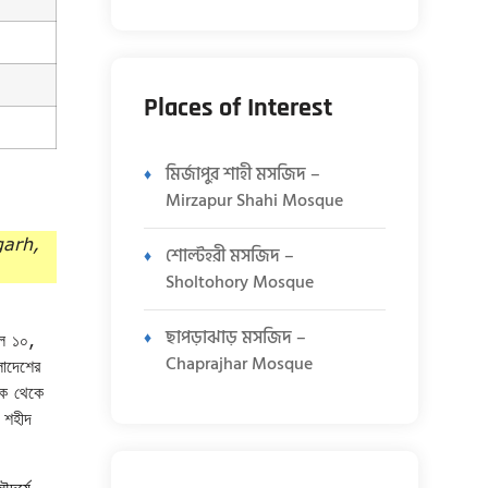
Places of Interest
মির্জাপুর শাহী মসজিদ –
Mirzapur Shahi Mosque
garh,
শোল্টহরী মসজিদ –
Sholtohory Mosque
ছাপড়াঝাড় মসজিদ –
িল ১০,
Chaprajhar Mosque
লাদেশের
দিক থেকে
 শহীদ
দর্যে