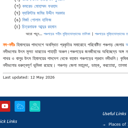
(গ)
কমরেড মোহাম্মদ ফরহাদ
(ঘ)
ব্যারিস্টার জমির উদ্দীন সরকার
(ঙ)
মির্জা গোলাম হাফিজ
(চ)
চিত্রনায়ক আব্দুর রহমান
আরো পড়ুন…
পঞ্চগড়ের শহীদ মুক্তিযোদ্ধাদের তালিকা
|
পঞ্চগড়ের মুক্তিযোদ্ধাদের ত
নদ-নদীঃ
হিমালয়ের পাদদেশে অবস্থিত প্রকৃতির সমারোহে পরিবেষ্টিত পঞ্চগড় জেলায়
আ
নদীগুলোর উৎস মূলত ভারতের পাহাড়ী অঞ্চল।পঞ্চগড়ের জনজীবনের অবিচ্ছেদ্য অঙ্গ নদ
পাথর ও বালুর উৎস হিমালয়ের পাদদেশ থেকে বহমান পঞ্চগড়ের প্রধান নদীগুলি। কৃষিক
নদীগুলোর গুরুত্বপূর্ণ ভূমিকা রয়েছে। পঞ্চগড় জেলা মহানন্দা, ডাহুক, করতোয়া, তাল
Last updated: 12 May 2026
Useful Links
ick Links
Places of 