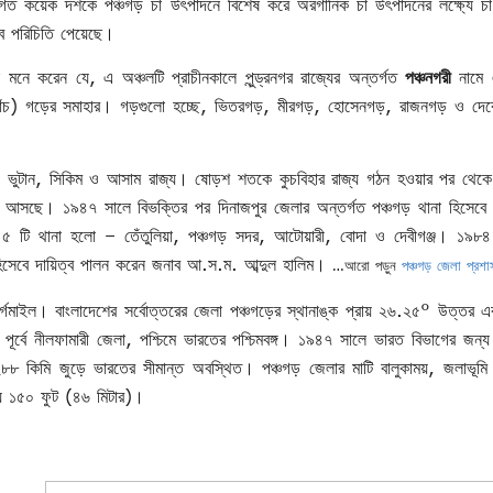
। বিগত কয়েক দশকে
পঞ্চগড়
চা উৎপাদনে বিশেষ করে অরগানিক চা উৎপাদনের লক্ষ্যে চা
বে পরিচিতি পেয়েছে।
মনে করেন যে, এ অঞ্চলটি প্রাচীনকালে পুন্ড্রনগর রাজ্যের অন্তর্গত
পঞ্চনগরী
নামে 
পাঁচ) গড়ের সমাহার। গড়গুলো হচ্ছে, ভিতরগড়, মীরগড়, হোসেনগড়, রাজনগড় ও দ
, ভুটান, সিকিম ও আসাম রাজ্য। ষোড়শ শতকে কুচবিহার রাজ্য গঠন হওয়ার পর থেক
হয়ে আসছে। ১৯৪৭ সালে বিভক্তির পর দিনাজপুর জেলার অন্তর্গত পঞ্চগড় থানা হিসেবে
ক্ত ৫ টি থানা হলো – তেঁতুলিয়া, পঞ্চগড় সদর, আটোয়ারী, বোদা ও দেবীগঞ্জ। ১৯৮
ক হিসেবে দায়িত্ব পালন করেন জনাব আ.স.ম. আব্দুল হালিম।
…আরো পড়ুন
পঞ্চগড় জেলা প্রশ
র্গমাইল। বাংলাদেশের সর্বোত্তরের জেলা পঞ্চগড়ের স্থানাঙ্ক প্রায় ২৬.২৫° উত্তর
া, পূর্বে নীলফামারী জেলা, পশ্চিমে ভারতের পশ্চিমবঙ্গ। ১৯৪৭ সালে ভারত বিভাগের জন্য
 ২৮৮ কিমি জুড়ে ভারতের সীমান্ত অবস্থিত। পঞ্চগড় জেলার মাটি বালুকাময়, জলাভূমি
রায় ১৫০ ফুট (৪৬ মিটার)।