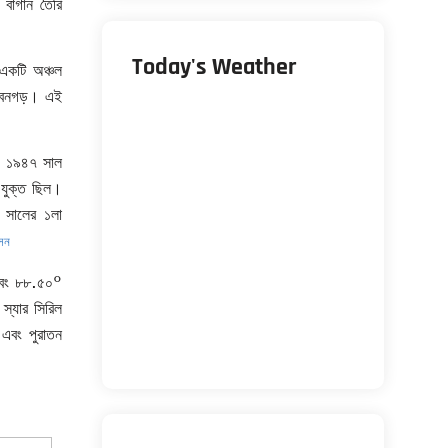
 বাগান তৈরি
Today's Weather
একটি অঞ্চল
েবেনগড়। এই
ে ১৯৪৭ সাল
 যুক্ত ছিল।
৪ সালের ১লা
াসন
 এবং ৮৮.৫০°
 স্যার সিরিল
 এবং পুরাতন