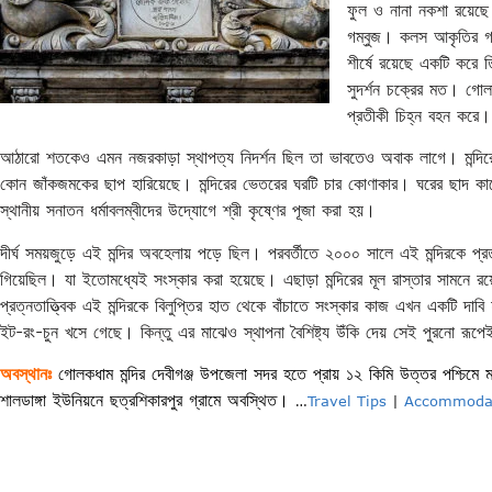
ফুল ও নানা নকশা রয়েছ
গম্বুজ। কলস আকৃতির গম্
শীর্ষে রয়েছে একটি করে
সুদর্শন চক্রের মত। গোল
প্রতীকী চিহ্ন বহন করে।
আঠারো শতকেও এমন নজরকাড়া স্থাপত্য নিদর্শন ছিল তা ভাবতেও অবাক লাগে। মন্দিরে
কোন জাঁকজমকের ছাপ হারিয়েছে। মন্দিরের ভেতরের ঘরটি চার কোণাকার। ঘরের ছাদ কাঠে
স্থানীয় সনাতন ধর্মাবলম্বীদের উদ্যোগে শ্রী কৃষ্ণের পূজা করা হয়।
দীর্ঘ সময়জুড়ে এই মন্দির অবহেলায় পড়ে ছিল। পরবর্তীতে ২০০০ সালে এই মন্দিরকে প্রত্
গিয়েছিল। যা ইতোমধ্যেই সংস্কার করা হয়েছে। এছাড়া মন্দিরের মূল রাস্তার সামনে 
প্রত্নতাত্ত্বিক এই মন্দিরকে বিলুপ্তির হাত থেকে বাঁচাতে সংস্কার কাজ এখন একটি দাবি
ইট-রং-চুন খসে গেছে। কিন্তু এর মাঝেও স্থাপনা বৈশিষ্ট্য উঁকি দেয় সেই পুরনো রূপ
অবস্থানঃ
গোলকধাম মন্দির দেবীগঞ্জ উপজেলা সদর হতে প্রায় ১২ কিমি উত্তর পশ্চিমে 
শালডাঙ্গা ইউনিয়নে ছত্রশিকারপুর গ্রামে অবস্থিত।
…
Travel Tips
|
Accommoda