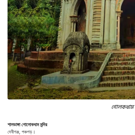
গোলকধাম ম
শালডাঙ্গা গোলোকধাম মন্দির
দেবীগঞ্জ, পঞ্চগড়।