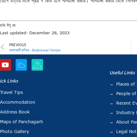
যোগে উত্তর দিকে প্রায় ৭ কিমি এসে শালডাঙ্গা বাজার। শালডাঙ্গা বাজার থেকে গোলকধা
ছবিঃ দিপু রয়
Last updated: December 28, 2023
PREVIOUS
বোদেশ্বরী মন্দির – Bodeshwari Temple
Useful Links
ick Links
Places of 
Travel Tips
People of
Accommodation
Recent E
Address Book
Industry
Maps of Panchagarh
About Pa
Photo Gallery
Legal Not