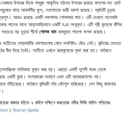
ে।দরজার উপরের দিকে গম্বুজ আকৃতির গঠনের উপরের রয়েছে কলসের মত ছোট
বুজের গায়ে আকর্ষণীয় ফুল, লতাপাতার ভারী নকশা রয়েছে। প্রতিটি চূড়ার
 ত্রিশূল। আরও রয়েছে একটি নকশাদার গোলাকার পাত। এটি দেখতে অনেকটা
াকার পাতের সাথে আড়াআড়িভাবে একটি দণ্ড সংযুক্ত। এটি শ্রী কৃষ্ণের বাঁশির
 সবচেয়ে বড় চূড়ার শীর্ষে
গোলক ধাম
নামযুক্ত পাতলা ফলক রয়েছে।
 অতীতের পোড়ামাটির নকশাগুলোর কোন অবশিষ্টও বেঁচে নেই। মন্দিরের ভেতরে
র বীম দিয়ে তৈরি। অতীতে এখানে রাধাকৃষ্ণের পূজা করা হত। বর্তমানে
নতাত্ত্বিক তালিকায় যুক্ত করা হয়। এছাড়া একটি তুলসী মঞ্চে ভেঙ্গে
রয়েছে একটি কুয়া। সংস্কারের অভাবে এখন এটি ব্যবহারযোগ্য নয়।
 হয়ে দাঁড়িয়েছে। বর্তমানে মন্দিরটি তাঁর জৌলুস হারিয়েছে। বেশ কিছু জায়গায়
েই।
মাড়েয়া বাজার হইতে ২ মাইল দক্ষিণে করতোয়া নদীর সিকি মাইল পশ্চিমের
tion
|
Tourist Spots