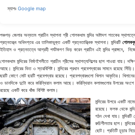
ম্যাপঃ
Google map
পঞ্চগড় জেলার অন্যতম প্রাচীন স্থাপনা শ্রী গোলকধাম মন্দির অষ্টাদশ শতকের স্থাপত্
প্রত্নতত্ত্ব অধিদপ্তর এর তালিকাভুক্ত একটি প্রত্নতাত্ত্বিক স্থাপনা। মন্দিরটি
গোলককৃষ্
ইতিহাস ও প্রত্নতত্বে আগ্রহী পর্যটকগণ ভিড় করেন প্রাচীন এই মন্দির প্রাঙ্গনে, 
গোলকধাম মন্দিরের নির্মাণশৈলীতে প্রাচীন গ্রীসের স্থাপত্যশিল্পের ছাপ পাওয়া যায়। দক্ষ
আছে। মন্দিরের ভিত ৩ স্তরবিশিষ্ট। মন্দিরের প্রধান প্রবেশদ্বারের সামনে রয়েছে সিঁড়
ছয়টি কোণে মোট ছয়টি প্রবেশদ্বার রয়েছে। প্রবেশদ্বারগুলো খিলান আকৃতির। খিলানের
ও ডানদিকে দুটো করে করিন্থিয়ান কলাম আছে। করিন্থিয়ান কলামগুলোর উপরের অংশে 
রয়েছে একটি করে খাঁজ বিশিষ্ট কলাম।
মন্দিরের উপরে একটি না
রয়েছে। ফলক থেকে মন্দি
গঠন দেখা যায়। মন্দিরটি
রুচিশীলতার ছাপ। মন্দির
ছোট। প্রতিটি চূড়ার নি