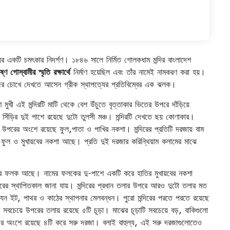
যের একটি চমৎকার নিদর্শণ। ১৮৪৬ সালে নির্মিত গোলকধাম মন্দির বাংলাদেশ
ণ গোস্বামীর স্মৃতি রক্ষার্থে
নির্মাণ হয়েছিল এবং তাঁর নামেই নামকরণ করা হয়।
নিজের চোখে দেখতে আসেন গ্রীক স্থাপত্যের প্রতিবিম্বের এক ঝলক।
িণ মুখী এই মন্দিরটি মাটি থেকে বেশ উঁচুতে বৃত্তাকার ভিতের উপরে দাঁড়িয়ে
ি। সিঁড়ির দুই পাশে রয়েছে দুটো তুলসী মঞ্চ। মন্দিরটি দেখতে ছয় কোণাকার।
 উপরের অংশে রয়েছে ফুল,পাতা ও পাখির নকশা। মন্দিরের প্রতিটি দরজায় বাম
ফুল ও মুখায়বের নকশা আছে। প্রতি দুই দরজার করিন্থিয়াম কলামের মাঝে
মের ফলক আছে। নামের ফলকের দু-পাশে একটি করে হাতির মুখায়বের নকশা
রের স্থাপিতকাল জানা যায়। মন্দিরের প্রধান তলার উপরে আরও দুটো তলার মত
 যেন ইট, পাথর ও কাঠের স্থাপনার মেলবন্ধন। পুরো মন্দিরের পরতে পরতে রয়েছে
ের সবচেয়ে উপরের তলায় রয়েছে ৫টি চূড়া। মাঝের চূড়াটি সবচেয়ে বড়, বাকিগুলো
চের অংশে রয়েছে ৪টি করে সরু দরজা। বলাই বাহুল্য, এই সরু দরজাগুলোতেও