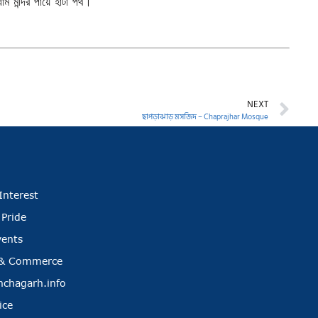
ম মন্দির পায়ে হাঁটা পথ।
NEXT
ছাপড়াঝাড় মসজিদ – Chaprajhar Mosque
Interest
 Pride
vents
 & Commerce
nchagarh.info
ice