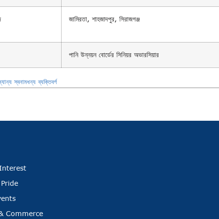
দ
জামিরতা, শাহজাদপুর, সিরাজগঞ্জ
পানি উন্নয়ন বোর্ডের সিনিয়র অভারসিয়ার
্যান্য স্বনামধন্য ব্যক্তিবর্গ
Interest
 Pride
vents
 & Commerce