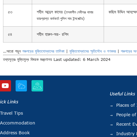
৫৩
শহীদ আব্দুল কাদের
কছিম উদ্দিন আহম্মে
(তৎকালীন দেবীগঞ্জ থানার
ভারপ্রাপ্ত কর্মকর্তা পুলিশ সাব ইন্সপেক্টর)
৫৪
শহীদ হারুন-অর- রশিদ
…আরো পড়ুন
পঞ্চগড়ের মুক্তিযোদ্ধাদের তালিকা
|
মুক্তিযোদ্ধাদের স্মৃতিসৌধ ও গণকবর
|
পঞ্চগড়ের অন
তথ্যসূত্রঃ মুক্তিযুদ্ধ বিষয়ক মন্ত্রণালয় Last updated: 6 March 2024
Useful Links
ick Links
Places of 
Travel Tips
People of
Accommodation
Recent E
Address Book
Industry