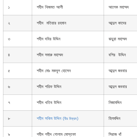
১
শহীদ খিজমত আলী
আলেক মহাম্মদ
২
শহীদ মতিয়ার রহমান
আব্দুল কাদের
৩
শহীদ দবির উদ্দিন
ঝড়ুয়া মহাম্মদ
৪
শহীদ সমারু মহাম্মদ
বশির উদ্দিন
৫
শহীদ মোঃ মকবুল হোসেন
আব্দুল জববার
৬
শহীদ শরিফ উদ্দিন
আব্দুল জববার
৭
শহীদ খতিব উদ্দিন
নিজামদ্দিন
৮
শহীদ সকিম উদ্দিন
হিলমদ্দিন
(বীর বিক্রম)
৯
শহীদ শহীদ গোলাম মোস্তফা
সিরাজ খাঁ