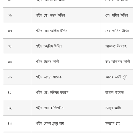
৩৬
শহীদ মোঃ নঈম উদ্দিন
মোঃ সফির উদ্দিন
৩৭
শহীদ মোঃ আলীম উদ্দিন
মোঃ আনিস উদ্দিন
৩৮
শহীদ তছলিম উদ্দিন
আজমত উল্লাহ
৩৯
শহীদ উমেস আলী
ডাঃ আহাম্মদ আলী
৪০
শহীদ আব্দুল খালেক
আতর আলী মুন্সি
৪১
শহীদ মোঃ মজিবর রহমান
জামাল হাফেজ
৪২
শহীদ মোঃ কাজিমদ্দীন
মনসুর আলী
৪৩
শহীদ কেশব চন্দ্র রায়
ভগরাম রায়