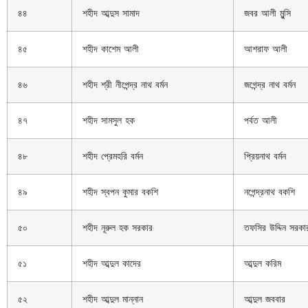
৪৪
শহীদ আব্দুস সামাদ
জবর আলী মুন্সি
৪৫
শহীদ কাশেম আলী
আশরাফ আলী
৪৬
শহীদ শ্রী নীপেন্দ্র নাথ বর্মন
জগেন্দ্র নাথ বর্মন
৪৭
শহীদ সামসুল হক
পর্বত আলী
৪৮
শহীদ প্রেমহরি বর্মন
প্রিয়নাথ বর্মন
৪৯
শহীদ স্বপন কুমার বকশি
নগেন্দ্রনাথ বকশি
৫০
শহীদ নূরুল হক সরকার
তফসির উদ্দিন সরকা
৫১
শহীদ আব্দুল কাদের
আব্দুল করিম
৫২
শহীদ আব্দুল মান্নান
আব্দুল জববার