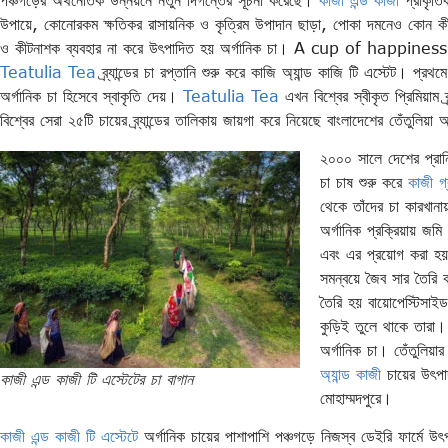
উপায়ে, কোনোরকম ক্ষতিকর রাসায়নিক ও কৃত্রিম উপাদান ছাড়া, পোকা দমনেও কোন কীট
ও কীটনাশক ব্যবহার না করে উৎপাদিত হয় অর্গানিক চা। A cup of happiness স্লো
Teatulia Tea
ব্র্যান্ডের চা রপ্তানি শুরু করে কাজি অ্যান্ড কাজি টি এস্টেট। প্রথমে
অর্গানিক চা হিসেবে স্বাকৃতি দেয়।
Teatulia Tea
এখন বিশ্বের স্বীকৃত প্রিমিয়াম ব
বিশ্বের সেরা ২৫টি চায়ের ব্র্যান্ডের তালিকায় জায়গা করে নিয়েছে বাংলাদেশের তেঁতুলিয়া অ
২০০০ সালে দেশের প্রা
চা চাষ শুরু করে
কাজী গ্
থেকে তাঁদের চা কারখানা
অর্গানিক প্রক্রিয়ায় জমি
এবং এর প্রয়োগ করা হয়
সমন্বয়ে জৈব সার তৈরি ক
তৈরি হয় বায়োপেস্টিসা
কুড়িই তুলে থাকে তারা। 
অর্গানিক চা। তেঁতুলিয়া
অ্যান্ড কাজী
চায়ের উৎপাদ
কাজী এন্ড কাজী টি এস্টেটের চা বাগান
মোহাম্মদপুরে।
কাজী এন্ড কাজী টি এস্টেটে
অর্গানিক চায়ের পাশাপাশি পঞ্চগড়ে নিজস্ব ডেইরি ফার্মে উৎ