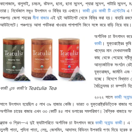
কালোজাম, বালুসাই, চমচম, বটফল, ছানা, ছানা সন্দেশ, প্যারা সন্দেশ, পাটারি সন্দেশ, ম
তারা। নির্ভেজাল মধুও উৎপাদন ও বিক্রি হয় এখানে।
কাজী এন্ড কাজী টি এস্টেটের
এ স
পঞ্চগড় জেলা শহরের
মীনা বাজার
এই দুই আউটলেট থেকে বিক্রি করা হয়। বাহারি রকমের 
আউটলেটে। পঞ্চগড়ে আসা পর্যটকরা খাওয়ার পাশাপাশি কিনে সঙ্গে করে বাড়ি নিয়ে যায়।
অর্গানিক চা উৎপাদন কর
কাজী
। যুক্তরাষ্ট্রের 
খাদ্যের মান দেখভালকারী প
কাছ থেকে পেয়েছে স্বীক
আন্তর্জাতিক সংগঠন রেইনফ
যুক্তরাজ্য, জার্মানি এব
হচ্ছে। বিদেশে বিখ্যাত স্ট
বৈচিত্র্যময় চা কম্পানি 
কাজী এন্ড কাজী’র Teatulia Tea
২০২২ সালে
কাজী অ্যান্
সালে উৎপাদন হয়েছিল ৫ লাখ ৩৯ হাজার কেজি। ভারত ও যুক্তরাষ্ট্রভিত্তিক বাজার গবেষণা ও
অর্গানিক চায়ের বাজার এখন ৩৩ কোটি ৪৫ লাখ ডলারের সমপরিমাণ। বৈশ্বিক বাজারে অর্
ব্ল্যাক ও গ্রিন—এ দুই ক্যাটাগরিতে অর্গানিক চা উৎপাদন করে
কাজী অ্যান্ড কাজী
। এ দ
তুলসী পাতা, পুদিনা পাতা, লেবু, জেসমিন, আদাসহ বিভিন্ন উপকারি পণ্য দিয়ে হরেক রক