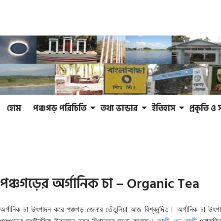
হোম
পঞ্চগড় পরিচিতি
তথ্য ভান্ডার
ইতিহাস
প্রকৃতি ও 
পঞ্চগড়ের অর্গানিক চা – Organic Tea
অর্গানিক চা উৎপাদন করে পঞ্চগড় জেলার তেঁতুলিয়া আজ বিশ্বনন্দিত। অর্গানিক চা উৎপ
পঞ্চগড়ের অর্থনৈতিক উন্নয়নে নতুন দিগন্তের সূচনা করেছে।
কাজী এন্ড কাজী
প্রাকৃতি