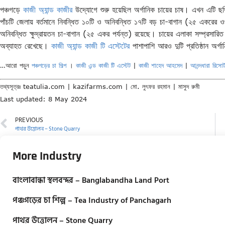
পঞ্চগড়ে
কাজী অ্যান্ড কাজীর
উদ্যোগে শুরু হয়েছিল অর্গানিক চায়ের চাষ। এখন এটি ছড়
পাঁচটি জেলায় বর্তমানে নিবন্ধিত ১০টি ও অনিবন্ধিত ১৭টি বড় চা-বাগান (২৫ একরের
অনিবন্ধিত ক্ষুদ্রায়তন চা-বাগান (২৫ একর পর্যন্ত) রয়েছে। চায়ের এলাকা সম্প্রসারিত হ
অব্যাহত রেখেছে।
কাজী অ্যান্ড কাজী টি এস্টেটের
পাশাপাশি আরও দুটি প্রতিষ্ঠান অর্
…আরো পড়ুন
পঞ্চগড়ের চা শিল্প
।
কাজী এন্ড কাজী টি এস্টেট
|
কাজী শাহেদ আহমেদ
|
আনন্দধারা রিসোর
তথ্যসূত্রঃ teatulia.com | kazifarms.com | মো. লুৎফর রহমান | মাসুদ রুমী
Last updated: 8 May 2024
PREVIOUS
পাথর উত্তোলন – Stone Quarry
More Industry
বাংলাবান্ধা স্থলবন্দর – Banglabandha Land Port
পঞ্চগড়ের চা শিল্প – Tea Industry of Panchagarh
পাথর উত্তোলন – Stone Quarry