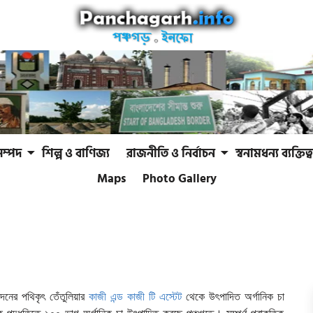
সম্পদ
শিল্প ও বাণিজ্য
রাজনীতি ও নির্বাচন
স্বনামধন্য ব্যক্তিত্ব
Maps
Photo Gallery
াদনের পথিকৃৎ তেঁতুলিয়ার
কাজী এন্ড কাজী টি এস্টেট
থেকে উৎপাদিত অর্গানিক চা
ক পদ্ধতিতে ১০০ ভাগ অর্গানিক চা উৎপাদিত করছে পঞ্চগড়ে। সম্পূর্ণ প্রাকৃতিক