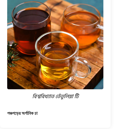
বিশ্ববিখ্যাত তেঁতুলিয়া টি
পঞ্চগড়ের অর্গানিক চা