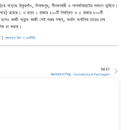
িয়ে পড়েছে ঠাকুরগাঁও, দিনাজপুর, নীলফামারী ও লালমনিরহাটের সমতল ভূমিতে।
 ওপরে) রয়েছে। এ ছাড়া ১ হাজার ৫১০টি নিবন্ধিত ও ৫ হাজার ৮০০টি
লেও কাজী অ্যান্ড কাজী সেই শুরুর লক্ষ্য, অর্থাৎ অর্গানিক চায়ের চাষ
গানিক চা করছে।
্ট
|
পঞ্চগড়ের শিল্প ও অর্থনীতি
NEXT
পঞ্চগড়ের চা শিল্প – Tea Industry of Panchagarh