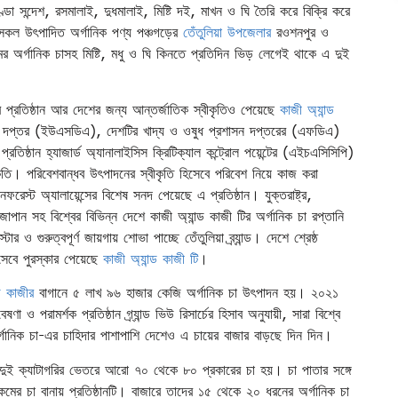
ণ্ডা সন্দেশ, রসমালাই, দুধমালাই, মিষ্টি দই, মাখন ও ঘি তৈরি করে বিক্রি করে
কল উৎপাদিত অর্গানিক পণ্য পঞ্চগড়ের
তেঁতুলিয়া উপজেলার
রওশনপুর ও
অর্গানিক চাসহ মিষ্টি, মধু ও ঘি কিনতে প্রতিদিন ভিড় লেগেই থাকে এ দুই
ে প্রতিষ্ঠান আর দেশের জন্য আন্তর্জাতিক স্বীকৃতিও পেয়েছে
কাজী অ্যান্ড
কৃষি দপ্তর (ইউএসডিএ), দেশটির খাদ্য ও ওষুধ প্রশাসন দপ্তরের (এফডিএ)
্রতিষ্ঠান হ্যাজার্ড অ্যানালাইসিস ক্রিটিক্যাল কন্ট্রোল পয়েন্টের (এইচএসিসিপি)
ৃতি। পরিবেশবান্ধব উৎপাদনের স্বীকৃতি হিসেবে পরিবেশ নিয়ে কাজ করা
রেস্ট অ্যালায়েন্সের বিশেষ সনদ পেয়েছে এ প্রতিষ্ঠান। যুক্তরাষ্ট্র,
ং জাপান সহ বিশ্বের বিভিন্ন দেশে কাজী অ্যান্ড কাজী টির অর্গানিক চা রপ্তানি
োর ও গুরুত্বপূর্ণ জায়গায় শোভা পাচ্ছে তেঁতুলিয়া ব্র্যান্ড। দেশে শ্রেষ্ঠ
হিসেবে পুরস্কার পেয়েছে
কাজী অ্যান্ড কাজী টি
।
ড কাজীর
বাগানে ৫ লাখ ৯৬ হাজার কেজি অর্গানিক চা উৎপাদন হয়। ২০২১
 পরামর্শক প্রতিষ্ঠান গ্র্যান্ড ভিউ রিসার্চের হিসাব অনুযায়ী, সারা বিশ্বে
গানিক চা-এর চাহিদার পাশাপাশি দেশেও এ চায়ের বাজার বাড়ছে দিন দিন।
ুই ক্যাটাগরির ভেতরে আরো ৭০ থেকে ৮০ প্রকারের চা হয়। চা পাতার সঙ্গে
মের চা বানায় প্রতিষ্ঠানটি। বাজারে তাদের ১৫ থেকে ২০ ধরনের অর্গানিক চা