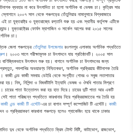
নাশক ব্যবহার না করে উৎপাদিত চা হলো অর্গানিক বা ভেষজ চা। কৃত্রিম সার
গানে ২০০৭ সাল থেকে পঞ্চগড়ের তেঁতুলিয়ার নামানুসারে বিশ্ববাজারে
 এই চা যুক্তরাষ্ট্র ও যুক্তরাজ্যে রপ্তানি শুরু হয় এবং স্থানীয় কর্তৃপক্ষ এটিকে
্র্যান্ড। যুক্তরাষ্ট্রের ফোর্বস ম্যাগাজিন ও সার্কেল আপের করা ২০১৫ সালের
র্গানিক চা।
ন্তিক জেলা পঞ্চগড়ের
তেঁতুলিয়া উপজেলার
রওশনপুর এলাকায় অর্গানিক পদ্ধতিতে
রুপ
। ২০০৩ সালে পরীক্ষামূলক চা উৎপাদনে যায় প্রতিষ্ঠানটি। ২০০৫ সাল
য় বাণিজ্যিকভাবে উৎপাদন শুরু হয়। বাগানে অর্গানিক চা উৎপাদনের জন্য
 প্রস্তুত, পশুপাখির অভয়ারণ্য নিশ্চিতকরণ, অর্গানিক প্রক্রিয়ায় কীটনাশক তৈরি
। কাজী এন্ড কাজী সমবায় ডেইরি থেকে সংগৃহীত গোবর ও সবুজ লতাপাতার
রা হয়। নিম, নিশিন্দা ও বিষকাঁটালি ইত্যাদি ভেষজ ও ঔষধি পাতার মিশ্রণে
ইড। চায়ের পাতা উত্তোলন করা হয় হাত দিয়ে। চায়ের দুটি পাতা আর একটি
সেই পাতা পরিচ্ছন্ন পদ্ধতিতে কারখানায় নিয়ে প্রক্রিয়াজাতের পর তৈরি হয়
র
কাজী এন্ড কাজী টি এস্টেট
-এর চা বাগান সম্পূর্ণ কম্পোজিট টি এস্টেট।
কাজী
ন ও প্রক্রিয়াকরণ কারখানা পঞ্চগড়ে হলেও প্যাকেজিং হয়ে থাকে ঢাকার
পাদিত দুধ থেকে অর্গানিক পদ্ধতিতে ক্রিম টোস্ট মিষ্টি, কাটাভোগ, রাজভোগ,