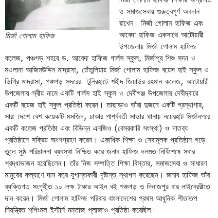
ও সমাজসেবায় গুরুত্বপূর্ণ অবদান
রাখেন। মির্জা গোলাম হাফিজ এবং
আবেদা হাফিজ একসাথে আটোয়ারী
মির্জা গোলাম হাফিজ
উপজেলায় মির্জা গোলাম হাফিজ
কলেজ, পঞ্চগড় শহরে ড. আবেদা হাফিজ গার্লস স্কুল, মির্জাপুর শিশু সদন ও
মওলানা আজিমউদ্দিন মাদ্রাসা, তেঁতুলিয়ায় মির্জা গোলাম হাফিজ বয়েস হাই স্কুল ও
ডিগ্রি মাদ্রাসা, পঞ্চগড় সদরের টুনিরহাটে শহীদ জিয়াউর রহমান কলেজ, আটোয়ারী
উপজেলায় স্বীয় নামে একটি গার্লস হাই স্কুল ও দেবীগঞ্জ উপজেলার দেবীদ্বারে
একটি বয়েজ হাই স্কুল প্রতিষ্ঠা করেন। তাছাড়াও তাঁরা দুজনে একটি গ্রন্থাগার,
সারা দেশে বেশ কয়েকটি মসজিদ, ঢাকার পার্শ্ববর্তী সাভার থানায় নয়েরহাট মির্জানগরে
একটি কলেজ প্রতিষ্ঠা এবং বিভিন্ন এনজিও (বেসরকারি সংস্থা) ও দাতব্য
প্রতিষ্ঠানে সক্রিয় অংশগ্রহণ করেন। একাধিক শিক্ষা ও সেবামূলক প্রতিষ্ঠান গড়ে
তুলে সুষ্ঠ পরিচালনা ব্যবস্থা নিশ্চিত করে জনাব হাফিজ দলমত নির্বিশেষে সবার
শ্রদ্ধাভাজন হয়েছিলেন। তাঁর নিজ সম্পত্তি শিক্ষা বিস্তার, সমাজসেবা ও সাধারণ
মানুষের কল্যাণে দান করে যুগান্তকারী দৃষ্টান্ত স্থাপন করেছেন। জনাব হাফিজ তাঁর
ব্যক্তিগত সংগৃহীত ১০ লক্ষ টাকার আইন বই পঞ্চগড় ও দিনাজপুর বার লাইব্রেরীতে
দান করেন। মির্জা গোলাম হাফিজ পরিবার বাংলাদেশের প্রথম আধুনিক শীতাতপ
নিয়ন্ত্রিত শপিংমল ইস্টার্ন মমতাজ প্লাজাও প্রতিষ্ঠা করেছিল।