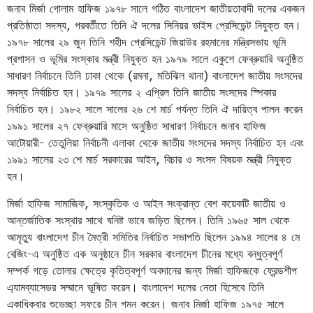
জনাব মির্জা গোলাম হাফিজ ১৯৭৮ সালে গঠিত বাংলাদেশ জাতীয়তাবাদী দলের একজন
প্রতিষ্ঠাতা সদস্য, পরবর্তীতে তিনি ঐ দলের সিনিয়র ভাইস প্রেসিডেন্ট নিযুক্ত হন।
১৯৭৮ সালের ২৯ জুন তিনি শহীদ প্রেসিডেন্ট জিয়াউর রহমানের মন্ত্রিসভায় ভূমি
প্রশাসন ও ভূমির সংস্কার মন্ত্রী নিযুক্ত হন ১৯৭৯ সালে একুশে ফেব্রুয়ারি অনুষ্ঠিত
সাধারণ নির্বাচনে তিনি ঢাকা থেকে (রমনা, মতিঝিল থানা) বাংলাদেশ জাতীয় সংসদের
সদস্য নির্বাচিত হন। ১৯৭৯ সালের ২ এপ্রিল তিনি জাতীয় সংসদের স্পিকার
নির্বাচিত হন। ১৯৮২ সালে সালের ২৬ শে মার্চ পর্যন্ত তিনি ঐ দায়িত্ব পালন করেন
১৯৯১ সালের ২৭ ফেব্রুয়ারি মাসে অনুষ্ঠিত সাধারণ নির্বাচনে জনাব হাফিজ
আটোয়ারী- তেতুলিয়া নির্বাচনী এলাকা থেকে জাতীয় সংসদের সদস্য নির্বাচিত হন এবং
১৯৯১ সালের ২৩ শে মার্চ সরকারের আইন, বিচার ও সংসদ বিষয়ক মন্ত্রী নিযুক্ত
হন।
মির্জা হাফিজ সামাজিক, সংস্কৃতিক ও আইন সংক্রান্ত বেশ কয়েকটি জাতীয় ও
আন্তর্জাতিক সংস্থার সাথে ঘনিষ্ট ভাবে জড়িত ছিলেন। তিনি ১৯৬৫ সাল থেকে
আমৃত্যু বাংলাদেশ চীন মৈত্রী সমিতির নির্বাচিত সভাপতি ছিলেন ১৯৯৪ সালের ৪ মে
বেজিং-এ অনুষ্ঠিত এক অনুষ্ঠানে চীন সরকার বাংলাদেশ চীনের মধ্যে বন্ধুত্বপূর্ণ
সম্পর্ক গড়ে তোলার ক্ষেত্রে কৃতিত্বপূর্ণ অবদানের জন্য মির্জা হাফিজকে ফ্রেন্ডশীপ
এ্যামব্যাসেডর সম্মানে ভূষিত করেন। বাংলাদেশ দলের নেতা হিসেবে তিনি
একাধিকবার শুভেচ্ছা সফরে চীন গমন করেন। জনাব মির্জা হাফিজ ১৯৭৫ সালে