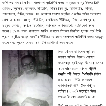
জাতিসংঘ সাধারণ পরিষদে বাংলাদেশ প্রতিনিধি দলের অন্যতম সদস্য ছিলেন তিনি
টোকিও, ম্যানিলা, ব্যাংকক, নাইরোবী, দিল্লি সিঙ্গাপুর, আলজিয়ার্স, আক্রা,
গ্রানোবলব, পিকিং,মক্কো এবং অন্যান্য স্থানে অনুষ্ঠিত একাধিক আইন সম্মেলনে
যোগদান করেন। এছাড়া তিনি চীন, সোভিয়েত ইউনিয়ন, মিশর, মাদাগাস্কার,
উত্তর কোরিয়া, ল্যাটিন আমেরিকা, আফ্রিকা ও ইউরোপের ৭২টি দেশ সফর
করেন। ১৯৭৯ সালে বাংলাদেশ জাতীয় সংসদের স্পিকার নির্বাচিত হওয়ার পূর্বে তিনি
প্রাগে অনুষ্ঠিত আন্ত-সংসদীয় ইউনিয়ন সম্মেলনে বাংলাদেশ প্রতিনিধি দলের নেতৃত্ব
করেন এবং স্বদেশ ফেরার পথে তিনি রোমানিয়া সফর করেন।
মির্জা গোলাম হাফিজের স্ত্রী ডাঃ
আবেদা হাফিজ নিজেও একজন
স্বনামধন্য ব্যক্তিত্ব ছিলেন। ১৯৬২
সালে ডাঃ আবেদা হাফিজ
প্রথম
বাঙালি নারী
হিসাবে
পিএইচডি
ডিগ্রি
লাভ করেন। তিনি বাংলাদেশ
ন্যাশনালিস্ট পার্টি (বিএনপি)’র
বর্তমান (২০২৩) মহাসচিব মির্জা
ফখরুল ইসলাম আলমগীরের চাচা।
মির্জা গোলাম হাফিজ শিক্ষার অগ্রগতি