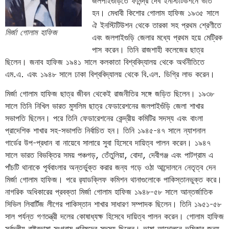
জলপাইগুড়িতে ফনিন্দ্র দেব ইনস্টিটিউশনে ভর্তি
হন। মেধাবী কিশোর গোলাম হাফিজ ১৯৩৫ সালে
ঐ ইনস্টিটিউশন থেকে তারকা সহ প্রথম শ্রেণীতে
মির্জা গোলাম হাফিজ
এবং জলপাইগুড়ি জেলার মধ্যে প্রথম হয়ে মেট্রিক
পাস করেন। তিনি রাজশাহী কলেজের ছাত্র
ছিলেন। জনাব হাফিজ ১৯৪১ সালে কলকাতা বিশ্ববিদ্যালয় থেকে অর্থনীতিতে
এম.এ. এবং ১৯৪৮ সালে ঢাকা বিশ্ববিদ্যালয় থেকে বি.এল. ডিগ্রি লাভ করেন।
মির্জা গোলাম হাফিজ ছাত্র জীবন থেকেই রাজনীতির সঙ্গে জড়িত ছিলেন। ১৯৩৮
সালে তিনি নিখিল ভারত মুসলিম ছাত্র ফেডারেশনের জলপাইগুঁড়ি জেলা শাখার
সভাপতি ছিলেন। পরে তিনি ফেডারেশনের কেন্দ্রীয় কমিটির সদস্য এবং বাংলা
প্রাদেশিক শাখার সহ-সভাপতি নির্বাচিত হন। তিনি ১৯৪৫-৪৭ সালে ন্যাশনাল
গার্ডের উপ-প্রধান বা নায়েবে সালারে সুবা হিসেবে দায়িত্ব পালন করেন। ১৯৪৭
সালে ভারত বিভক্তির সময় পঞ্চগড়, তেঁতুলিয়া, বোদা, দেবীগঞ্জ এবং পাটগ্রাম এ
পাঁচটি থানাকে পূর্ববাংলার অন্তর্ভুক্ত করার জন্য গড়ে ওঠা আন্দোলনে নেতৃত্ব দেন
মির্জা গোলাম হাফিজ। পরে র‌্যাডক্লিফ কমিশন থানাগুলোকে পাকিস্তানভুক্ত করে।
নাগরিক অধিকারের প্রবক্তা মির্জা গোলাম হাফিজ ১৯৪৮-৫৮ সালে আন্তর্জাতিক
সিভিল লিবার্টিজ লীগের পাকিস্তান শাখার সাধারণ সম্পাদক ছিলেন। তিনি ১৯৫১-৫৮
সাল পর্যন্ত গণতন্ত্রী দলের কোষাধ্যক্ষ হিসেবে দায়িত্ব পালন করেন। গোলাম হাফিজ
সর্বদলীয় রাষ্ট্রভাষা সংগ্রাম পরিষদের সদস্য ছিলেন। ভাষা আন্দোলনে ভূমিকার জন্য