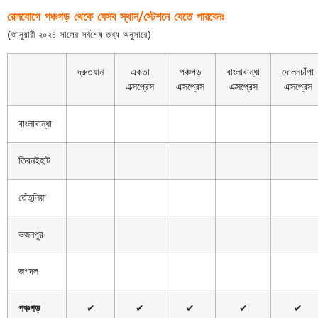
রেলযোগে পঞ্চগড় থেকে যেসব স্থান/স্টেশনে যেতে পারবেনঃ
(জানুয়ারী ২০২৪ সালের সর্বশেষ তথ্য অনুসারে)
দ্রুতযান
একতা
পঞ্চগড়
বাংলাবান্ধা
দোলনচাঁপা
এক্সপ্রেস
এক্সপ্রেস
এক্সপ্রেস
এক্সপ্রেস
বাংলাবান্ধা
তিরনইহাট
তেঁতুলিয়া
ভজনপুর
জগদল
পঞ্চগড়
✔
✔
✔
✔
✔