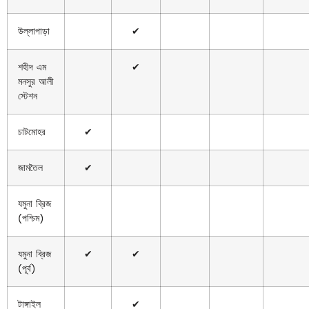
উল্লাপাড়া
✔
শহীদ এম
✔
মনসুর আলী
স্টেশন
চাটমোহর
✔
জামতৈল
✔
যমুনা ব্রিজ
(পশ্চিম)
যমুনা ব্রিজ
✔
✔
(পূর্ব)
টাঙ্গাইল
✔