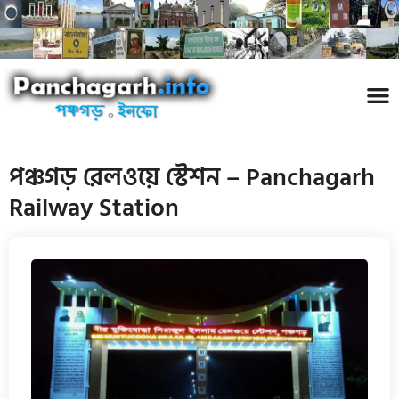
পঞ্চ
তথ্য 
প্রকৃতি
শিল্প
রাজনী
স্বনামধন
দর্শনীয় স
ঘটনা প
Addre
Travel
Phot
পঞ্চগড় রেলওয়ে স্টেশন – Panchagarh
Railway Station