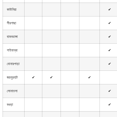
কাউনিয়া
✔
পীরগাছা
✔
বামনডাঙ্গা
✔
গাইবান্ধা
✔
বোনারপাড়া
✔
জয়পুরহাট
✔
✔
✔
সোনাতলা
✔
বগুড়া
✔