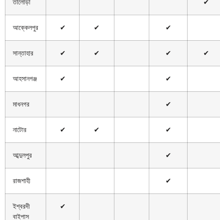
তালোড়া
✔
আক্কেলপুর
✔
✔
✔
সান্তাহার
✔
✔
✔
✔
আহসানগঞ্জ
✔
✔
মাধনগর
✔
নাটোর
✔
✔
✔
আব্দুলপুর
✔
রাজশাহী
✔
ইশ্বরদী
✔
বাইপাস