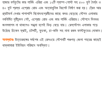
হাজার বর্গফুটের কার পার্কিং এরিয়া এবং ১২টি ল্যাম্প-পোস্ট সহ ৫০০ ফুট দৈর্ঘ্য ও
৪০ ফুট প্রস্থ এপ্রোচ রোড এবং অত্যাধুনিক টয়লেট নির্মাণ করা হয়। ট্রেন আর
প্ল্যাটফর্ম দেখার পাশাপাশি বিনোদনপ্রেমীদের কাছে কদর বেড়েছে স্টেশন এলাকায়
নবনির্মিত দৃষ্টিনন্দন গেট, এপ্রোচ রোড এবং কার পার্কিং এরিয়ার। স্টেশনে দিনভর
জনসমাগম না থাকলেও সন্ধ্যা হলেই ভিড় বেড়ে যায়। রেলস্টেশন এলাকায় গড়ে
উঠেছে চিকেন ফ্রাই, চটপটি, ফুচকা, চা-কফি সহ নানা রকম ফাস্টফুডের দোকান।
অবস্থানঃ
উত্তরবঙ্গের সর্বশেষ এই রেলওয়ে স্টেশনটি পঞ্চগড় জেলা শহরের কাছেই
ধাক্কামারা ইউনিয়ন পরিষদে অবস্থিত।