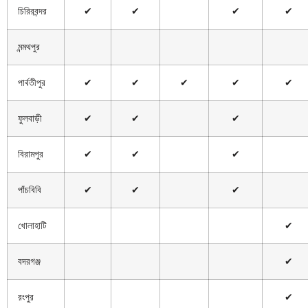
চিরিরবন্দর
✔
✔
✔
✔
মন্মথপুর
পার্বতীপুর
✔
✔
✔
✔
✔
ফুলবাড়ী
✔
✔
✔
বিরামপুর
✔
✔
✔
পাঁচবিবি
✔
✔
✔
খোলাহাটি
✔
বদরগঞ্জ
✔
রংপুর
✔