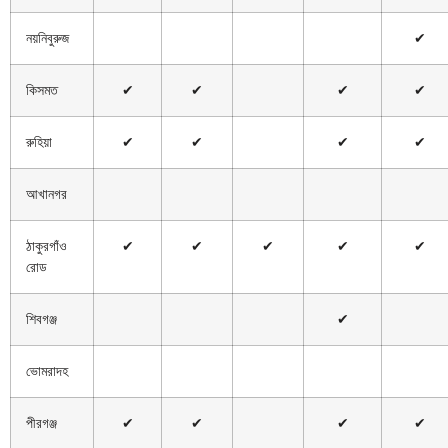
নয়নিবুরুজ
✔
কিসমত
✔
✔
✔
✔
রুহিয়া
✔
✔
✔
✔
আখানগর
ঠাকুরগাঁও
✔
✔
✔
✔
✔
রোড
শিবগঞ্জ
✔
ভোমরাদহ
পীরগঞ্জ
✔
✔
✔
✔