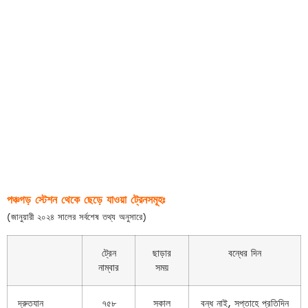
পঞ্চগড় স্টেশন থেকে ছেড়ে যাওয়া ট্রেনসমূহঃ
(জানুয়ারী ২০২৪ সালের সর্বশেষ তথ্য অনুসারে)
ট্রেন
ছাড়ার
বন্ধের দিন
নাম্বার
সময়
দ্রুতযান
৭৫৮
সকাল
বন্ধ নাই, সপ্তাহে প্রতিদিন