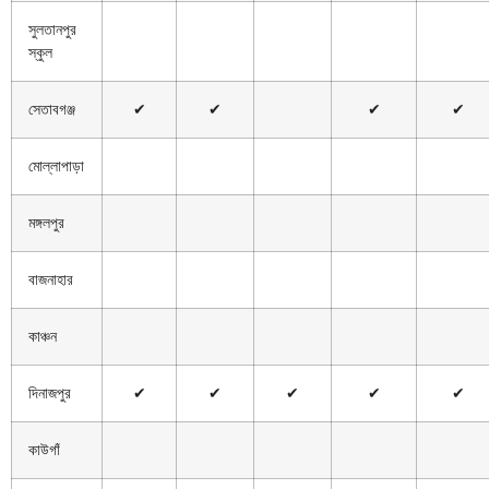
সুলতানপুর
স্কুল
সেতাবগঞ্জ
✔
✔
✔
✔
মোল্লাপাড়া
মঙ্গলপুর
বাজনাহার
কাঞ্চন
দিনাজপুর
✔
✔
✔
✔
✔
কাউগাঁ