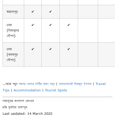
জয়দেবপুর
✔
✔
ঢাকা
✔
✔
✔
(বিমানবন্দর
স্টেশন)
ঢাকা
✔
✔
✔
(কমলাপুর
স্টেশন)
…আরো পড়ুন
পঞ্চগড় জেলার দর্শনীয় স্থান সমূহ
|
অ্যাডভোকেট সিরাজুল ইসলাম
|
Travel
Tips
|
Accommodation
|
Tourist Spots
তথ্যসূত্রঃ বাংলাদেশ রেলওয়ে
ছবিঃ সুমাইয়া তাবাস্সুম
Last updated: 14 March 2025