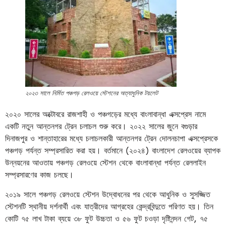
২০২৩ সালে নির্মিত পঞ্চগড় রেলওয়ে স্টেশনের অত্যাধুনিক টয়লেট
২০২০ সালের অক্টোবরে রাজশাহী ও পঞ্চগড়ের মধ্যে বাংলাবান্ধা এক্সপ্রেস নামে
একটি নতুন আন্তনগর ট্রেন চলাচল শুরু করে। ২০২২ সালের জুনে বগুড়ার
দিনাজপুর ও শান্তাহারের মধ্যে চলাচলকারী আন্তনগর ট্রেন দোলনচাপা এক্সপ্রেসকে
পঞ্চগড় পর্যন্ত সম্প্রসারিত করা হয়। বর্তমানে (২০২৪) বাংলাদেশ রেলওয়ের ব্যাপক
উন্নয়নের আওতায় পঞ্চগড় রেলওয়ে স্টেশন থেকে বাংলাবান্ধা পর্যন্ত রেললাইন
সম্প্রসারণের কাজ চলছে।
২০১৯ সালে পঞ্চগড় রেলওয়ে স্টেশন উদ্বোধনের পর থেকে আধুনিক ও সুসজ্জিত
স্টেশনটি স্থানীয় দর্শনার্থী এবং যাত্রীদের আগ্রহের কেন্দ্রবিন্দুতে পরিণত হয়। তিন
কোটি ৭৫ লাখ টাকা ব্যয়ে ৩৮ ফুট উচ্চতা ও ৫৬ ফুট চওড়া দৃষ্টিনন্দন গেট, ৭৫