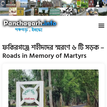
পঞ্চ
তথ্য 
প্রকৃতি
শিল্প
রাজনী
স্বনামধন
দর্শনীয় স
ঘটনা প
Addre
Travel
Phot
ফকিরগঞ্জে শহীদদের স্মরণে ৬ টি সড়ক –
Roads in Memory of Martyrs