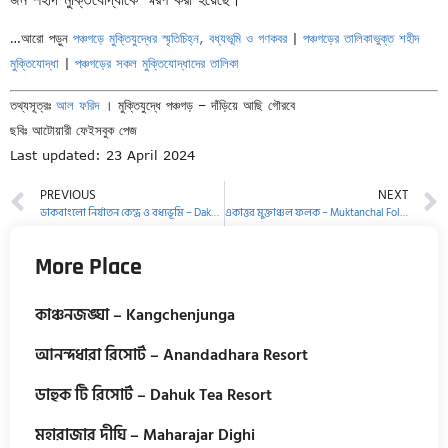
…আরো পড়ুন
পঞ্চগড়ে মুক্তিযুদ্ধের স্মৃতিচিহ্ন, বধ্যভূমি ও গণকবর
|
পঞ্চগড়ের তালিকাভুক্ত শহীদ
মুক্তিযোদ্ধা
|
পঞ্চগড়ের সকল মুক্তিযোদ্ধাদের তালিকা
তথ্যসূত্রঃ
আল ফরিদ
। মুক্তিযুদ্ধে পঞ্চগড় – দাঁড়িয়ে আছি গৌরবে
ছবিঃ আটোয়ারী ফেইসবুক পেজ
Last updated: 23 April 2024
PREVIOUS
NEXT
ডাকবাংলো নির্যাতন কেন্দ্র ও বধ্যভূমি – Dakbungalow Slaughterhouse
একাত্তর মুক্তাঞ্চল ফলক – Muktanchal Folok
More Place
কাঞ্চনজঙ্ঘা – Kangchenjunga
আনন্দধারা রিসোর্ট – Anandadhara Resort
ডাহুক টি রিসোর্ট – Dahuk Tea Resort
মহারাজার দীঘি – Maharajar Dighi