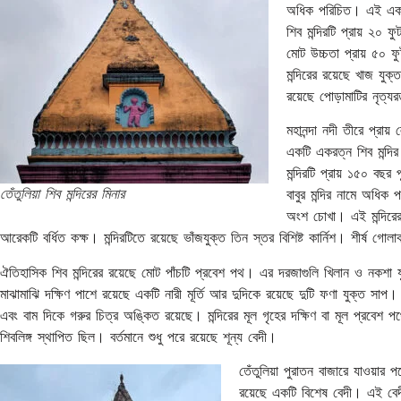
অধিক পরিচিত। এই একরত্ন 
শিব মন্দিরটি প্রায় ২০ ফ
মোট উচ্চতা প্রায় ৫০ ফুট
মন্দিরের রয়েছে খাজ যুক
রয়েছে পোড়ামাটির নৃত্যর
মহানন্দা নদী তীরে প্রায়
একটি একরত্ন শিব মন্দির
মন্দিরটি প্রায় ১৫০ বছর 
তেঁতুলিয়া শিব মন্দিরের মিনার
বাবুর মন্দির নামে অধিক
অংশ চোখা। এই মন্দিরের উ
আরেকটি বর্ধিত কক্ষ। মন্দিরটিতে রয়েছে ভাঁজযুক্ত তিন স্তর বিশিষ্ট কার্নিশ। শীর্ষ গো
ঐতিহাসিক শিব মন্দিরের রয়েছে মোট পাঁচটি প্রবেশ পথ। এর দরজাগুলি খিলান ও নকশা যু
মাঝামাঝি দক্ষিণ পাশে রয়েছে একটি নারী মূর্তি আর দুদিকে রয়েছে দুটি ফণা যুক্ত সাপ।
এবং বাম দিকে গরুর চিত্র অঙ্কিত রয়েছে। মন্দিরের মূল গৃহের দক্ষিণ বা মূল প্রবেশ পথ
শিবলিঙ্গ স্থাপিত ছিল। বর্তমানে শুধু পরে রয়েছে শূন্য বেদী।
তেঁতুলিয়া পুরাতন বাজারে যাওয়ার 
রয়েছে একটি বিশেষ বেদী। এই বেদীক