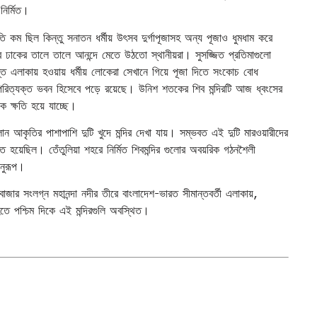
ির্মিত।
তি কম ছিল কিন্তু সনাতন ধর্মীয় উৎসব দুর্গাপূজাসহ অন্য পূজাও ধুমধাম করে
কের তালে তালে আনন্দে মেতে উঠতো স্থানীয়রা। সুসজ্জিত প্রতিমাগুলো
ন্ত এলাকায় হওয়ায় ধর্মীয় লোকেরা সেখানে গিয়ে পূজা দিতে সংকোচ বোধ
 পরিত্যক্ত ভবন হিসেবে পড়ে রয়েছে। উনিশ শতকের শিব মন্দিরটি আজ ধ্বংসের
পক ক্ষতি হয়ে যাচ্ছে।
 দালান আকৃতির পাশাপাশি দুটি খুদে মন্দির দেখা যায়। সম্ভবত এই দুটি মারওয়ারীদের
ত হয়েছিল। তেঁতুলিয়া শহরে নির্মিত শিবমন্দির গুলোর অবয়রিক গঠনশৈলী
অনুরূপ।
বাজার সংলগ্ন মহানন্দা নদীর তীরে বাংলাদেশ-ভারত সীমান্তবর্তী এলাকায়,
ে পশ্চিম দিকে এই মন্দিরগুলি অবস্থিত।