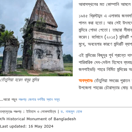
আবাসস্থলের মত কোম্পানি আমলে ন
১৯৪৫ খ্রিস্টাব্দে এ এলাকায় জনবস
পালন করা হতো। আর সেই উৎসবে ঢা
মন্দিরে শোভা পেতো। তাছারা সীমা
করেন। বর্তমানে (২০১৫) মন্দিরটি
মুখে, অবহেলার কারণে মন্দিরটি ব্যা
এই মন্দিরের কিছুদূর পূর্ব প্রান্তে
পারিবারিক দেব-দেউল হিসেবে ব্যবহৃ
জলপাইগুড়ি শহরে নির্মিত মন্দিরের 
তেঁতুলিয়া হরেন বাবুর মন্দির
অবস্থানঃ
তেঁতুলিয়া সদরের পুরাতন 
উপজেলা শহরের চৌরাস্তার মোড় হত
…আরো পড়ুন
পঞ্চগড় জেলার দর্শনীয় স্থান সমূহ
তথ্যসূত্রঃ পঞ্চগড় : ইতিহাস ও লোকসাহিত্য |
ড. নাজমুল হোক
ছবিঃ Historical Monument of Bangladesh
Last updated: 16 May 2024