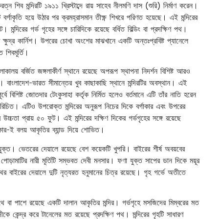
শিব মন্দিরটি ১৯১১ খ্রিস্টাব্দে রায় সাহেব নীলমণি দাস (শুরি) নির্মাণ করেন।
ুট বর্গাকৃতি হয়ে উঠার পর ক্রমহ্রাসমান তীক্ষ্ণ শিখরে পরিণত হয়েছে। এই মন্দিরের
। মন্দিরের গর্ভ গৃহের সঙ্গে চারিদিকে রয়েছে বর্ধিত বিল্ডিং বা প্রদক্ষিণ পথ।
্ত ক্ষুদ্র কার্নিশ। উপরের চোখা অংশের মাঝখানে একটি অন্তঃপ্রবিষ্ট প্যানেলে
ত শিবমূর্তি।
 লোকালয় বর্জিত জঙ্গলাকীর্ণ স্থানে রয়েছে অপরূপ স্থাপনা নিদর্শন বিশিষ্ট আরও
। বাংলাদেশ-ভারত সীমান্তের খুব কাছাকাছি স্থানে মন্দিরটির অবস্থান। এই
পূর্বে বিশিষ্ট জোতদার টেংকুসাহা কর্তৃক নির্মিত হলেও বর্তমানে এটি তাঁর নাতি হরেন
 পরিচিত। এটিও উপরোক্ত মন্দিরের অনুরূপ নিচের দিকে বর্গাকার এবং উপরের
চ্চতা প্রায় ৫০ ফুট। এই মন্দিরের দক্ষিণ দিকের গর্ভগৃহের সঙ্গে রয়েছে
লাকার-ই বলয় আকৃতির ব্যান্ড দিয়ে শোভিত।
ক্ত। ভেতরের দেয়ালে রয়েছে বেশ কয়েকটি খুপরি। বাইরের শীর্ষ অবয়বের
 পোড়ামাটির নারী মূর্তিটি সম্ভবত দেবী মনসার। ফণা যুক্ত সাপের ডান দিকে ময়ূর
ের বাইরের দেয়ালে দুটি নৃত্যরত হনুমানের চিত্র রয়েছে। গৃহ গর্ভে অতীতে
পথে বা পাশে রয়েছে একটি দালান আকৃতির মন্দির। গর্ভগৃহে মসজিদের মিম্বরের মত
ে কেন্দ্র করে টানেলের মত রয়েছে প্রদক্ষিণ পথ। মন্দিরের গৃহটি সাধারণ