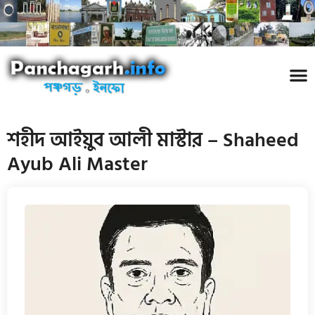
পঞ্চ
তথ্য 
প্রকৃতি
শিল্প
রাজনী
স্বনামধন
দর্শনীয় স
ঘটনা প
Addre
Travel
Phot
শহীদ আইয়ুব আলী মাস্টার – Shaheed
Ayub Ali Master