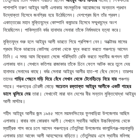
পাশাপাশি তরুণ আইয়ুব আলী এলাকায় সাংস্কৃতিক আয়োজনের অন্যতম প্রধান
উদ্যোক্তা হিসেবে জনপ্রিয় হয়ে উঠেছিলেন। দেশপ্রেম ছিল তাঁর প্রবল।
একাত্তরের মহান মুক্তিযুদ্ধে কোম্পানি কমান্ডার হিসেবে সম্মুখযুদ্ধে অংশ
নিয়েছিলেন। পাকিস্তানি বর্বর হানাদার সেনারা তাঁকে নির্মমভাবে হত্যা করে।
মুক্তিযুদ্ধ শুরু হলে আইয়ুব আলী ভারতে গিয়ে প্রশিক্ষণ নেন। অক্টোবর মাসের
প্রথম দিকে ভারতের কোটগছ এলাকা থেকে যুদ্ধ করতে করতে পঞ্চগড়ে আসেন
তিনি। এ সময় আম বিক্রেতা সেজে পরিস্থিতি রেকি করতে স্থানীয় জগদল হাট
এলাকায় যান। সেখানে কতিপয় রাজাকার তাঁকে চিনে ফেলে আটক করে তুলে দেয়
হানাদার সেনাদের কাছে। বর্বর সেনারা আইয়ুব আলীর হাত-পা বেঁধে ফেলে। তারপর
তাদের
গাড়ির পেছনে দড়ি দিয়ে বেঁধে সেখান থেকে টেনেহিঁচড়ে নিয়ে যায়
পঞ্চগড়
শহরে। পঞ্চগড়ের চৌরঙ্গী মোড়ে
অচেতন রক্তাক্ত আইয়ুব আলীকে একটি গাছের
ডালে ঝুলিয়ে দেয়
তারা। সেখানেই মারা যান দেশের বীর সন্তান মুক্তিযোদ্ধা আইয়ুব
আলী মাস্টার।
শহীদ আইয়ুব আলীর জন্ম ১৯৪৫ সালে ময়মনসিংহের ফুলবাড়িয়া উপজেলার আছিম
এলাকায়। বাবার নাম কোরবান আলী। সেখানে স্থানীয় আছিম উচ্চবিদ্যালয় থেকে
ম্যাট্রিক পাস করে চলে আসেন পঞ্চগড়ের তেঁতুলিয়া উপজেলার কালান্দিগঞ্জ-ময়নাকুড়ি
এলাকায় চাচা আবেদ আলী আহম্মেদের বাড়িতে। তেঁতুলিয়ায় এসে স্থানীয় মনিগছ