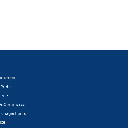
Interest
 Pride
vents
 & Commerce
nchagarh.info
ice