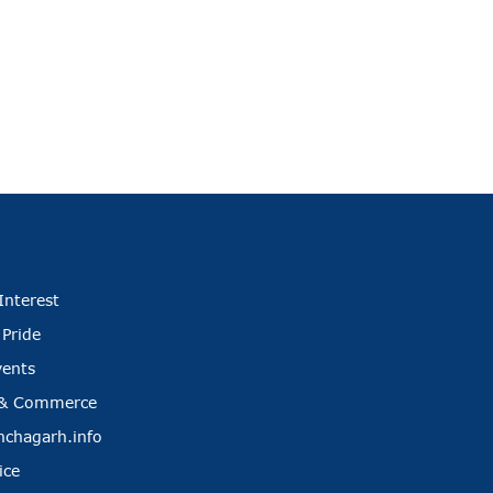
Interest
 Pride
vents
 & Commerce
nchagarh.info
ice