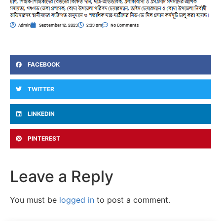
Admin
September 12, 2023
2:33 am
No Comments
FACEBOOK
TWITTER
LINKEDIN
PINTEREST
Leave a Reply
You must be
logged in
to post a comment.