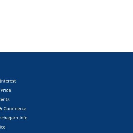
Interest
 Pride
vents
 & Commerce
nchagarh.info
ice