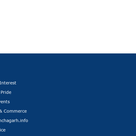
Interest
 Pride
vents
 & Commerce
nchagarh.info
ice