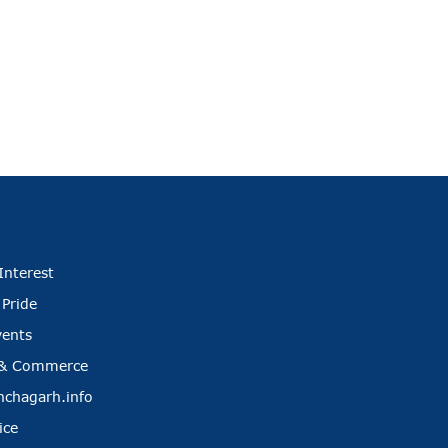
Interest
 Pride
vents
 & Commerce
nchagarh.info
ice