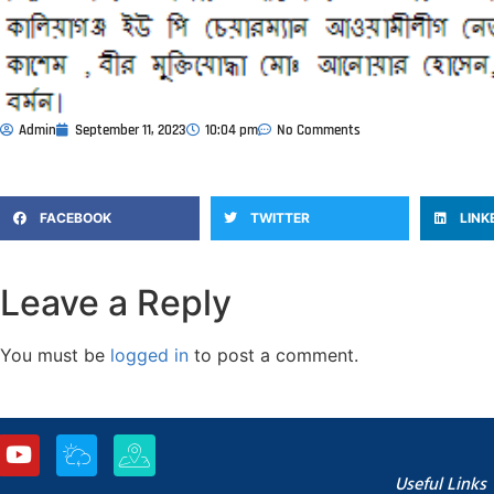
Admin
September 11, 2023
10:04 pm
No Comments
FACEBOOK
TWITTER
LINK
Leave a Reply
You must be
logged in
to post a comment.
Useful Links