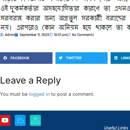
Admin
September 11, 2023
10:01 pm
No Comments
FACEBOOK
TWITTER
LINK
Leave a Reply
You must be
logged in
to post a comment.
Useful Links