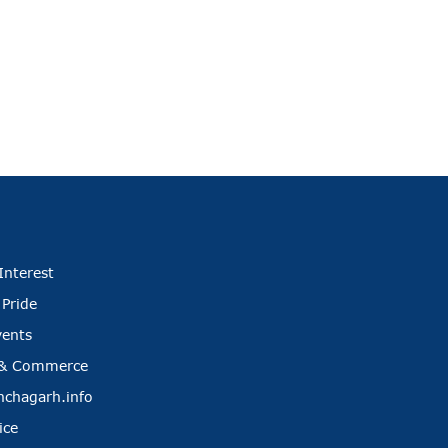
Interest
 Pride
vents
 & Commerce
nchagarh.info
ice