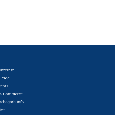
Interest
 Pride
vents
 & Commerce
nchagarh.info
ice