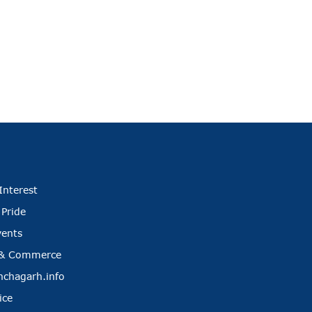
Interest
 Pride
vents
 & Commerce
nchagarh.info
ice