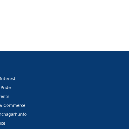
Interest
 Pride
vents
 & Commerce
nchagarh.info
ice