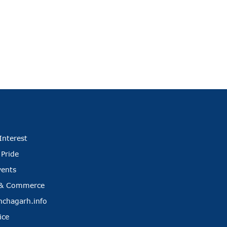
Interest
 Pride
vents
 & Commerce
nchagarh.info
ice