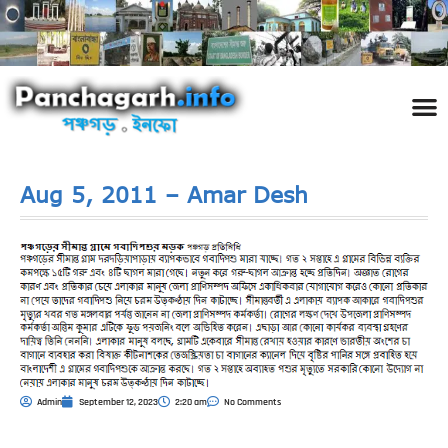
পঞ্চ
তথ্য 
প্রকৃতি
শিল্প
রাজনী
স্বনামধন
দর্শনীয় স
ঘটনা প
Addre
Travel
Phot
Aug 5, 2011 – Amar Desh
Admin
September 12, 2023
2:20 am
No Comments