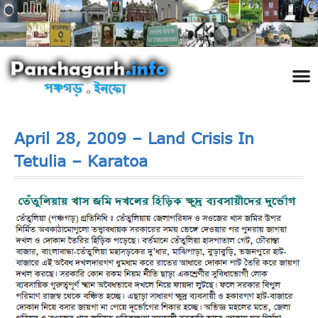
পঞ্চ
তথ্য 
প্রকৃতি
শিল্প
রাজনী
স্বনামধন
দর্শনীয় স
ঘটনা প
Addre
Travel
Phot
April 28, 2009 – Land Crisis In
Tetulia – Karatoa