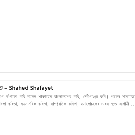
ত – Shahed Shafayet
াগ কাঁপানো কবি শাহেদ শাফায়েত বাংলাদেশের কবি, দেবীগঞ্জের কবি। শাহেদ শাফায়ে
ংলা কবিতা, সমসাময়িক কবিতা, সাম্প্রতিক কবিতা, সমালোচকের ভাষ্য মতে আগামী