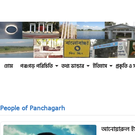
হোম
পঞ্চগড় পরিচিতি
তথ্য ভান্ডার
ইতিহাস
প্রকৃতি ও 
People of Panchagarh
আনোয়ারুল ইস