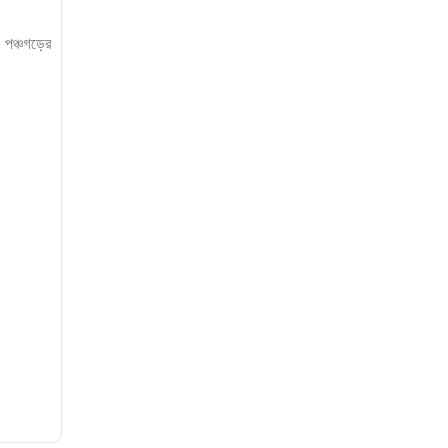
পঞ্চগড়ের