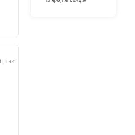
Chaprajhar Mosque
া। দক্ষতা