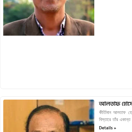
আলতাফ হোসেন
কীর্তিমান আলতাফ হো
বিস্তারে তাঁর একান্
Details »