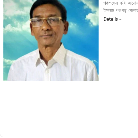
পঞ্চগড়ের কবি আনোয়
ইসলাম পঞ্চগড় জেলার 
Details »