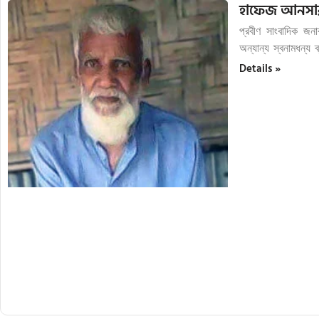
হাফেজ আনসার
প্রবীণ সাংবাদিক জন
অন্যান্য স্বনামধন
Details »