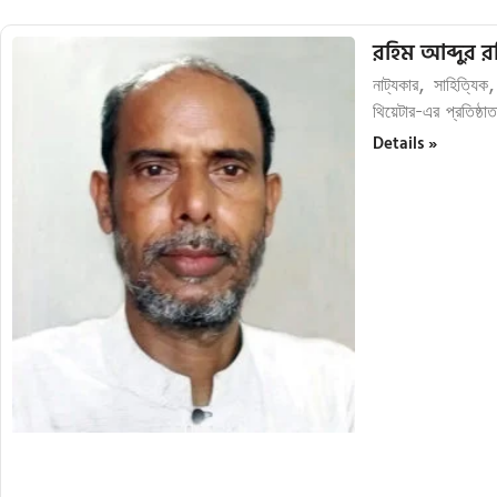
রহিম আব্দুর 
নাট্যকার, সাহিত্যি
থিয়েটার-এর প্রতিষ্ঠ
Details »